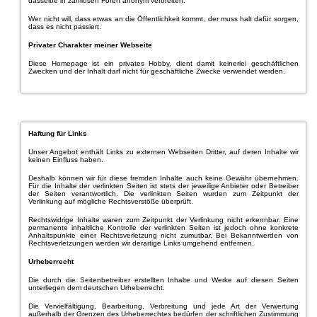
dasselbe in zahllosen Foren anonym verbreiten.
Wer nicht will, dass etwas an die Öffentlichkeit kommt, der muss halt dafür sorgen,
dass es nicht passiert.
Privater Charakter meiner Webseite
Diese Homepage ist ein privates Hobby, dient damit keinerlei geschäftlichen
Zwecken und der Inhalt darf nicht für geschäftliche Zwecke verwendet werden.
Haftung für Links
Unser Angebot enthält Links zu externen Webseiten Dritter, auf deren Inhalte wir
keinen Einfluss haben.
Deshalb können wir für diese fremden Inhalte auch keine Gewähr übernehmen.
Für die Inhalte der verlinkten Seiten ist stets der jeweilige Anbieter oder Betreiber
der Seiten verantwortlich. Die verlinkten Seiten wurden zum Zeitpunkt der
Verlinkung auf mögliche Rechtsverstöße überprüft.
Rechtswidrige Inhalte waren zum Zeitpunkt der Verlinkung nicht erkennbar. Eine
permanente inhaltliche Kontrolle der verlinkten Seiten ist jedoch ohne konkrete
Anhaltspunkte einer Rechtsverletzung nicht zumutbar. Bei Bekanntwerden von
Rechtsverletzungen werden wir derartige Links umgehend entfernen.
Urheberrecht
Die durch die Seitenbetreiber erstellten Inhalte und Werke auf diesen Seiten
unterliegen dem deutschen Urheberrecht.
Die Vervielfältigung, Bearbeitung, Verbreitung und jede Art der Verwertung
außerhalb der Grenzen des Urheberrechtes bedürfen der schriftlichen Zustimmung