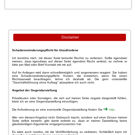
Disclaimer
Schadensminderungspflicht für Unzufriedene
Ich bemühe mich, mit dieser Seite keinerlei Rechte zu verletzen. Sollte irgendwer
meinen, dass irgendwas auf dieser Seite irgendein Recht verletzt, so nehme er
bitte per Mail oder Brief Kontakt mit mir auf.
Auf ihr Anliegen wird dann schnellstmöglich und angemessen reagiert. Sie haben
eine Schadensminderungspflicht. Kosten, die entstehen, wenn Sie einen
Rechtsanwalt beauftragen, lehne ich deshalb ab. Die gern unterstellte
"Geschäftsführung ohne Auftrag" akzeptiere ich auch nicht.
Angebot der Gegendarstellung
Privatleuten oder Sonstigen, die sich auf meiner Seite negativ dargestellt fühlen,
biete ich an eine Gegendarstellung einzufügen.
Die Anforderung an eine eventuelle Gegendarstellung finden Sie
hier
.
Wer von diesem Angebot nicht Gebrauch macht, sondern auf einer Zensur meiner
Seite selbst besteht, gibt damit indirekt zu, dass er meiner Darstellung keine
glaubwürdigen Argumente entgegenzusetzen hat.
Es wäre auch nutzlos, mir die Veröffentlichung zu verbieten. Schließlich kann ich